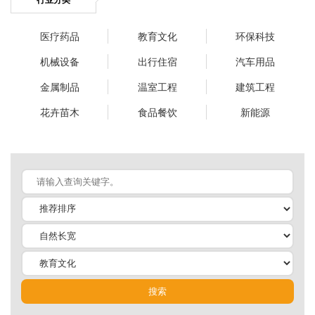
医疗药品
教育文化
环保科技
机械设备
出行住宿
汽车用品
金属制品
温室工程
建筑工程
花卉苗木
食品餐饮
新能源