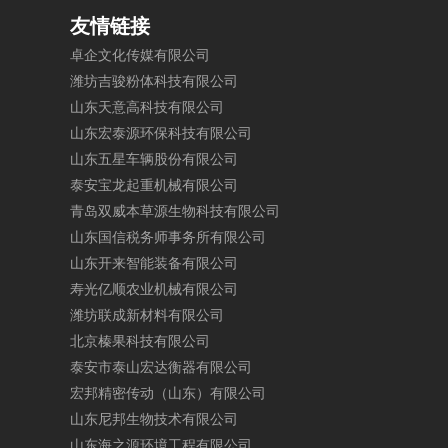
友情链接
卓
企
文
化
传
媒
有
限
公
司
潍
坊
吉
骏
粉
体
科
技
有
限
公
司
山
东
天
意
高
科
技
有
限
公
司
山
东
宏
泰
源
环
保
科
技
有
限
公
司
山
东
五
星
车
辆
股
份
有
限
公
司
泰
安
宝
龙
起
重
机
械
有
限
公
司
青
岛
双
威
本
草
源
生
物
科
技
有
限
公
司
山
东
国
信
税
务
师
事
务
所
有
限
公
司
山
东
开
来
智
能
装
备
有
限
公
司
寿
光
亿
顺
农
业
机
械
有
限
公
司
潍
坊
联
成
新
材
料
有
限
公
司
北
京
榛
果
科
技
有
限
公
司
泰
安
市
泰
山
宏
达
衡
器
有
限
公
司
宏
邦
精
密
传
动
（
山
东
）
有
限
公
司
山
东
尼
邦
生
物
技
术
有
限
公
司
山
东
海
之
源
环
境
工
程
有
限
公
司