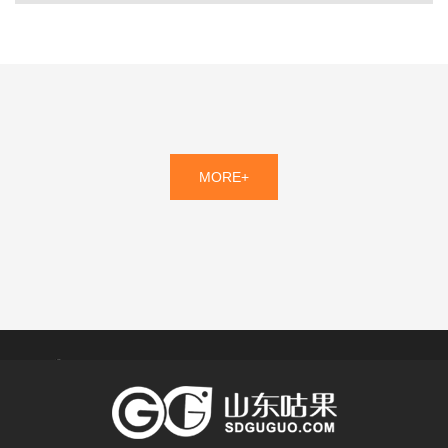
MORE+
菏 泽
济 宁
潍 坊
泰 安
莱 芜