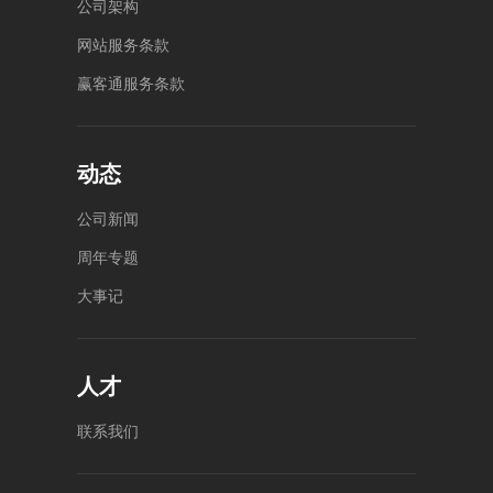
公
司
架
构
网
站
服
务
条
款
赢
客
通
服
务
条
款
动态
公
司
新
闻
周
年
专
题
大
事
记
人才
联
系
我
们