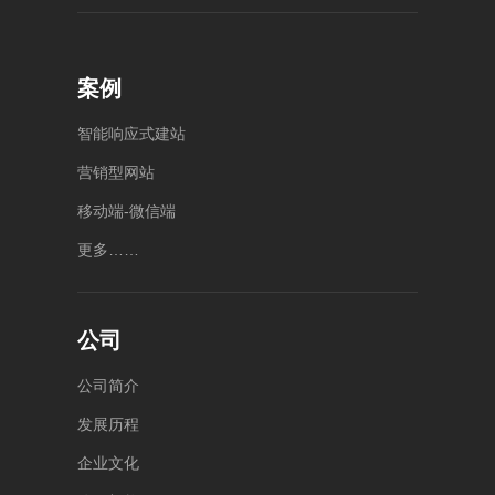
4000-
0538-
400-
1234-
5886176
056-
8123
泰安
55
案例
济宁
山东
市泰
任城
省潍
山区
区中
坊市
智
能
响
应
式
建
站
泰山
动总
奎文
大街
营
销
型
网
站
部公
区健
万达
康东
园
广场
移
动
端
-
微
信
端
B13
街
2号
号楼
10006
楼
更
多
…
…
号中
5
1010
层-6
动大
层整
厦A
层
座4
楼
公司
公
司
简
介
发
展
历
程
企
业
文
化