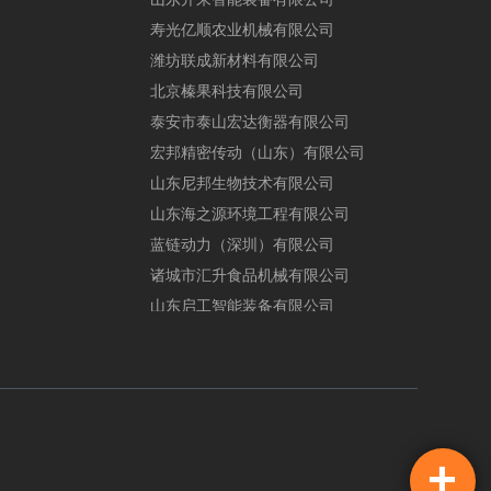
寿
光
亿
顺
农
业
机
械
有
限
公
司
潍
坊
联
成
新
材
料
有
限
公
司
北
京
榛
果
科
技
有
限
公
司
泰
安
市
泰
山
宏
达
衡
器
有
限
公
司
宏
邦
精
密
传
动
（
山
东
）
有
限
公
司
山
东
尼
邦
生
物
技
术
有
限
公
司
山
东
海
之
源
环
境
工
程
有
限
公
司
蓝
链
动
力
（
深
圳
）
有
限
公
司
诸
城
市
汇
升
食
品
机
械
有
限
公
司
山
东
启
工
智
能
装
备
有
限
公
司
+
在线咨询
手机站
免费通话
网站诊断
客户反馈
返回头部