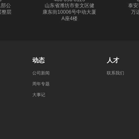
总部公
山东省潍坊市奎文区健
泰安
层整层
康东街10006号中动大厦
万达
A座4楼
动态
人才
公
司
新
闻
联
系
我
们
周
年
专
题
大
事
记