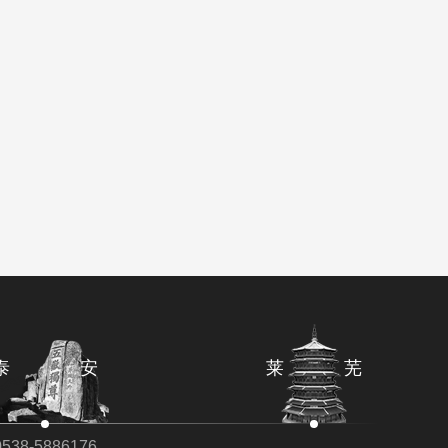
泰 安
莱 芜
0538-5886176