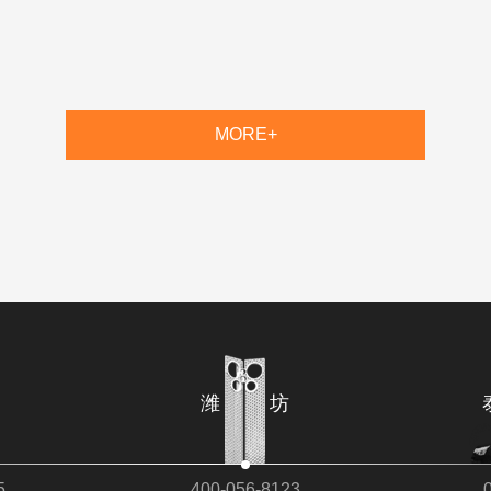
MORE+
宁
潍 坊
5
400-056-8123