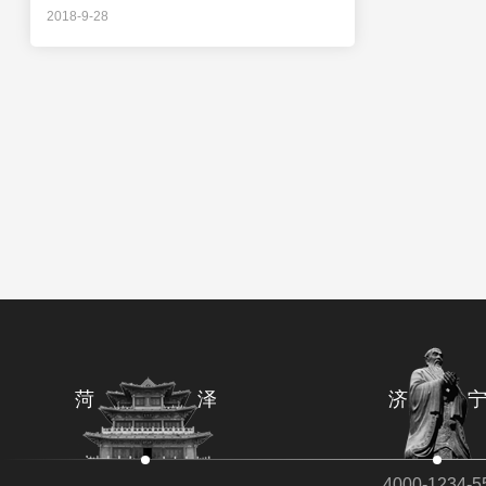
2018-9-28
菏 泽
济 
4000-1234-5