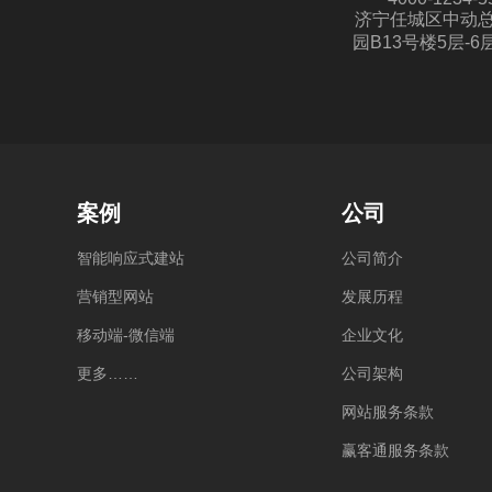
济宁任城区中动
园B13号楼5层-6
案例
公司
智
能
响
应
式
建
站
公
司
简
介
营
销
型
网
站
发
展
历
程
移
动
端
-
微
信
端
企
业
文
化
更
多
…
…
公
司
架
构
网
站
服
务
条
款
赢
客
通
服
务
条
款