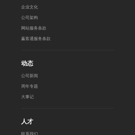
企
业
文
化
公
司
架
构
网
站
服
务
条
款
赢
客
通
服
务
条
款
动态
公
司
新
闻
周
年
专
题
大
事
记
人才
联
系
我
们