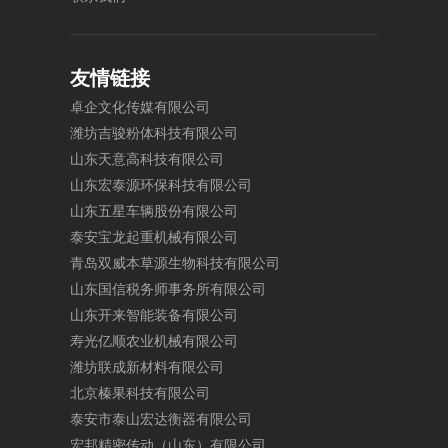
友情链接
卓
企
文
化
传
媒
有
限
公
司
潍
坊
吉
骏
粉
体
科
技
有
限
公
司
山
东
天
意
高
科
技
有
限
公
司
山
东
宏
泰
源
环
保
科
技
有
限
公
司
山
东
五
星
车
辆
股
份
有
限
公
司
泰
安
宝
龙
起
重
机
械
有
限
公
司
青
岛
双
威
本
草
源
生
物
科
技
有
限
公
司
山
东
国
信
税
务
师
事
务
所
有
限
公
司
山
东
开
来
智
能
装
备
有
限
公
司
寿
光
亿
顺
农
业
机
械
有
限
公
司
潍
坊
联
成
新
材
料
有
限
公
司
北
京
榛
果
科
技
有
限
公
司
泰
安
市
泰
山
宏
达
衡
器
有
限
公
司
宏
邦
精
密
传
动
（
山
东
）
有
限
公
司