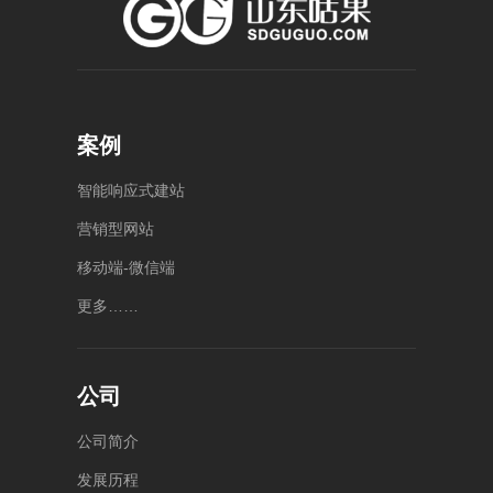
菏 泽
济 宁
潍 坊
泰 安
莱 芜
4000-
0538-
400-
1234-
5886176
056-
8123
泰安
55
案例
济宁
山东
市泰
任城
省潍
山区
区中
坊市
智
能
响
应
式
建
站
泰山
动总
奎文
大街
营
销
型
网
站
部公
区健
万达
康东
园
广场
移
动
端
-
微
信
端
B13
街
2号
号楼
10006
楼
更
多
…
…
号中
5
1010
层-6
动大
层整
厦A
层
座4
楼
公司
公
司
简
介
发
展
历
程