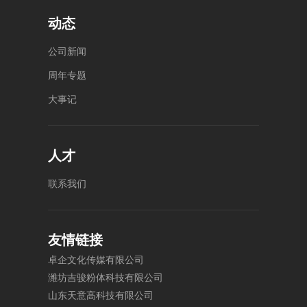
动态
公
司
新
闻
周
年
专
题
大
事
记
人才
联
系
我
们
友情链接
卓
企
文
化
传
媒
有
限
公
司
潍
坊
吉
骏
粉
体
科
技
有
限
公
司
山
东
天
意
高
科
技
有
限
公
司