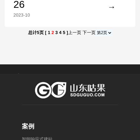
26
2023-10
总计5页 [
1
2
3
4
5
]
上一页
下一页
菏 泽
济 宁
潍 坊
泰 安
莱 芜
4000-
0538-
400-
1234-
5886176
056-
8123
泰安
55
案例
济宁
山东
市泰
任城
省潍
山区
区中
坊市
智
能
响
应
式
建
站
泰山