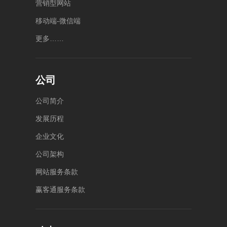
营
销
型
网
站
部公
区健
万达
康东
园
广场
移
动
端
-
微
信
端
B13
街
2号
号楼
10006
楼
更
多
…
…
号中
5
1010
层-6
动大
层整
厦A
层
座4
楼
公司
公
司
简
介
发
展
历
程
企
业
文
化
公
司
架
构
网
站
服
务
条
款
赢
客
通
服
务
条
款