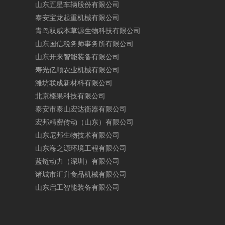
山
东
五
星
车
辆
股
份
有
限
公
司
泰
安
宝
龙
起
重
机
械
有
限
公
司
青
岛
双
威
本
草
源
生
物
科
技
有
限
公
司
山
东
国
信
税
务
师
事
务
所
有
限
公
司
山
东
开
来
智
能
装
备
有
限
公
司
寿
光
亿
顺
农
业
机
械
有
限
公
司
潍
坊
联
成
新
材
料
有
限
公
司
北
京
榛
果
科
技
有
限
公
司
泰
安
市
泰
山
宏
达
衡
器
有
限
公
司
宏
邦
精
密
传
动
（
山
东
）
有
限
公
司
山
东
尼
邦
生
物
技
术
有
限
公
司
山
东
海
之
源
环
境
工
程
有
限
公
司
蓝
链
动
力
（
深
圳
）
有
限
公
司
诸
城
市
汇
升
食
品
机
械
有
限
公
司
山
东
启
工
智
能
装
备
有
限
公
司