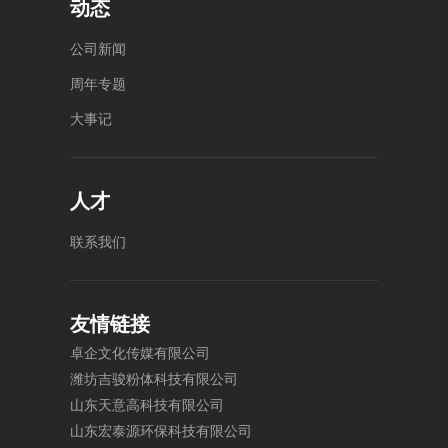
动态
公
司
新
闻
周
年
专
题
大
事
记
人才
联
系
我
们
友情链接
卓
企
文
化
传
媒
有
限
公
司
潍
坊
吉
骏
粉
体
科
技
有
限
公
司
山
东
天
意
高
科
技
有
限
公
司
山
东
宏
泰
源
环
保
科
技
有
限
公
司