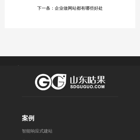
下一条：
企业做网站都有哪些好处
菏 泽
济 宁
潍 坊
泰 安
莱 芜
4000-
0538-
400-
1234-
5886176
056-
8123
泰安
55
案例
济宁
山东
市泰
任城
省潍
山区
区中
坊市
智
能
响
应
式
建
站
泰山
动总
奎文
大街