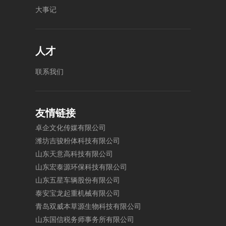
大
事
记
人才
联
系
我
们
友情链接
卓
企
文
化
传
媒
有
限
公
司
潍
坊
吉
骏
粉
体
科
技
有
限
公
司
山
东
天
意
高
科
技
有
限
公
司
山
东
宏
泰
源
环
保
科
技
有
限
公
司
山
东
五
星
车
辆
股
份
有
限
公
司
泰
安
宝
龙
起
重
机
械
有
限
公
司
青
岛
双
威
本
草
源
生
物
科
技
有
限
公
司
山
东
国
信
税
务
师
事
务
所
有
限
公
司