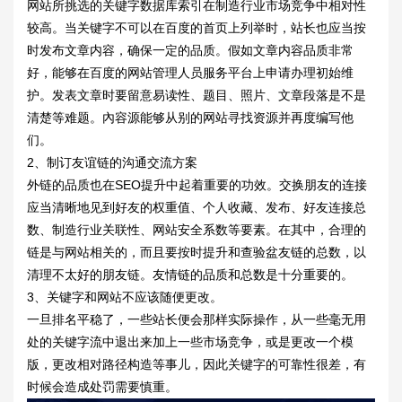
网站所挑选的关键字数据库索引在制造行业市场竞争中相对性
较高。当关键字不可以在百度的首页上列举时，站长也应当按
时发布文章内容，确保一定的品质。假如文章内容品质非常
好，能够在百度的网站管理人员服务平台上申请办理初始维
护。发表文章时要留意易读性、题目、照片、文章段落是不是
清楚等难题。內容源能够从别的网站寻找资源并再度编写他
们。
2、制订友谊链的沟通交流方案
外链的品质也在SEO提升中起着重要的功效。交换朋友的连接
应当清晰地见到好友的权重值、个人收藏、发布、好友连接总
数、制造行业关联性、网站安全系数等要素。在其中，合理的
链是与网站相关的，而且要按时提升和查验盆友链的总数，以
清理不太好的朋友链。友情链的品质和总数是十分重要的。
3、关键字和网站不应该随便更改。
一旦排名平稳了，一些站长便会那样实际操作，从一些毫无用
处的关键字流中退出来加上一些市场竞争，或是更改一个模
版，更改相对路径构造等事儿，因此关键字的可靠性很差，有
时候会造成处罚需要慎重。