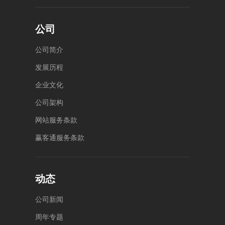
层整
厦A
层
座4
楼
公司
公
司
简
介
发
展
历
程
企
业
文
化
公
司
架
构
网
站
服
务
条
款
赢
客
通
服
务
条
款
动态
公
司
新
闻
周
年
专
题