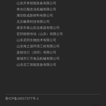
山
东
开
来
智
能
装
备
有
限
公
司
寿
光
亿
顺
农
业
机
械
有
限
公
司
潍
坊
联
成
新
材
料
有
限
公
司
北
京
榛
果
科
技
有
限
公
司
泰
安
市
泰
山
宏
达
衡
器
有
限
公
司
宏
邦
精
密
传
动
（
山
东
）
有
限
公
司
山
东
尼
邦
生
物
技
术
有
限
公
司
山
东
海
之
源
环
境
工
程
有
限
公
司
蓝
链
动
力
（
深
圳
）
有
限
公
司
诸
城
市
汇
升
食
品
机
械
有
限
公
司
山
东
启
工
智
能
装
备
有
限
公
司
鲁
I
C
P
备
1
6
0
1
7
3
7
7
号
-
1