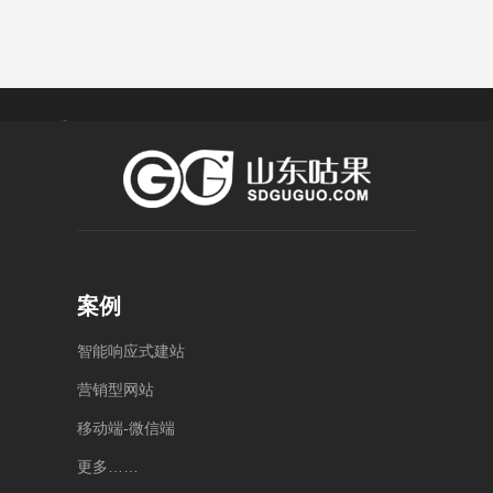
菏 泽
济 宁
潍 坊
泰 安
莱 芜
4000-
0538-
400-
1234-
5886176
056-
8123
泰安
55
案例
济宁
山东
市泰
任城
省潍
山区
区中
坊市
智
能
响
应
式
建
站
泰山
动总
奎文
大街
营
销
型
网
站
部公
区健
万达
康东
园
广场
移
动
端
-
微
信
端
B13
街
2号
号楼
10006
楼
更
多
…
…
号中
5
1010
层-6
动大