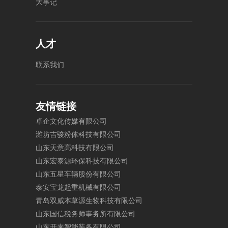
大
事
记
人才
联
系
我
们
友情链接
卓
企
文
化
传
媒
有
限
公
司
潍
坊
吉
骏
粉
体
科
技
有
限
公
司
山
东
天
意
高
科
技
有
限
公
司
山
东
宏
泰
源
环
保
科
技
有
限
公
司
山
东
五
星
车
辆
股
份
有
限
公
司
泰
安
宝
龙
起
重
机
械
有
限
公
司
青
岛
双
威
本
草
源
生
物
科
技
有
限
公
司
山
东
国
信
税
务
师
事
务
所
有
限
公
司
山
东
开
来
智
能
装
备
有
限
公
司