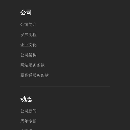
层
座4
楼
公司
公
司
简
介
发
展
历
程
企
业
文
化
公
司
架
构
网
站
服
务
条
款
赢
客
通
服
务
条
款
动态
公
司
新
闻
周
年
专
题