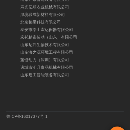
寿
光
亿
顺
农
业
机
械
有
限
公
司
潍
坊
联
成
新
材
料
有
限
公
司
北
京
榛
果
科
技
有
限
公
司
泰
安
市
泰
山
宏
达
衡
器
有
限
公
司
宏
邦
精
密
传
动
（
山
东
）
有
限
公
司
山
东
尼
邦
生
物
技
术
有
限
公
司
山
东
海
之
源
环
境
工
程
有
限
公
司
蓝
链
动
力
（
深
圳
）
有
限
公
司
诸
城
市
汇
升
食
品
机
械
有
限
公
司
山
东
启
工
智
能
装
备
有
限
公
司
鲁
I
C
P
备
1
6
0
1
7
3
7
7
号
-
1