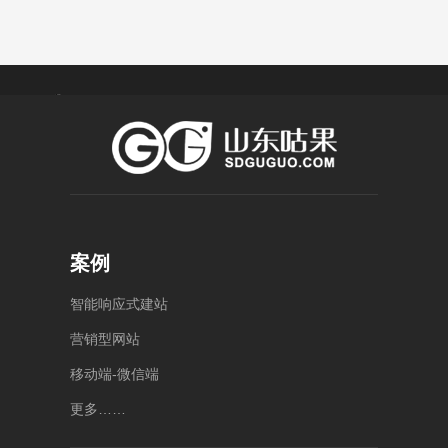
菏 泽
济 宁
潍 坊
泰 安
莱 芜
4000-
0538-
400-
1234-
5886176
056-
8123
泰安
55
案例
济宁
山东
市泰
任城
省潍
山区
区中
坊市
智
能
响
应
式
建
站
泰山
动总
奎文
大街
营
销
型
网
站
部公
区健
万达
康东
园
广场
移
动
端
-
微
信
端
B13
街
2号
号楼
10006
楼
更
多
…
…
号中
5
1010
层-6
动大
层整
厦A