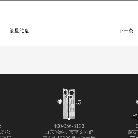
——衡量维度
下一条
宁
潍 坊
5
400-056-8123
总部公
山东省潍坊市奎文区健
泰安