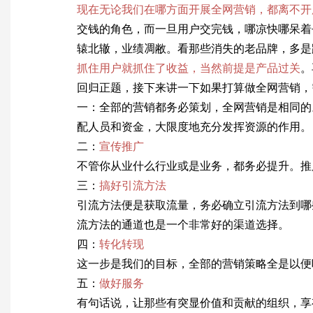
现在无论我们在哪方面开展全网营销，都离不开
交钱的角色，而一旦用户交完钱，哪凉快哪呆着
辕北辙，业绩凋敝。看那些消失的老品牌，多是
抓住用户就抓住了收益，当然前提是产品过关
。
回归正题，接下来讲一下如果打算做全网营销，
一：全部的营销都务必策划，全网营销是相同的
配人员和资金，大限度地充分发挥资源的作用。
二：
宣传推广
不管你从业什么行业或是业务，都务必提升。推
三：
搞好引流方法
引流方法便是获取流量，务必确立引流方法到哪
流方法的通道也是一个非常好的渠道选择。
四：
转化转现
这一步是我们的目标，全部的营销策略全是以便
五：
做好服务
有句话说，让那些有突显价值和贡献的组织，享