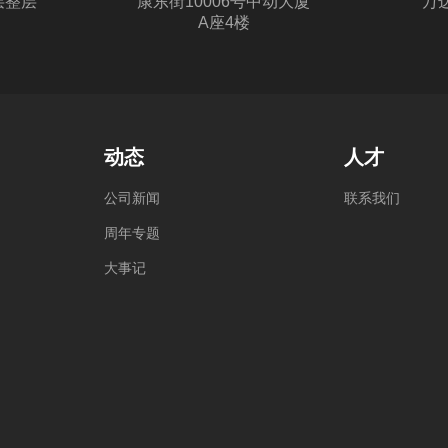
层整层
康东街10006号中动大厦
万达
A座4楼
动态
人才
公
司
新
闻
联
系
我
们
周
年
专
题
大
事
记