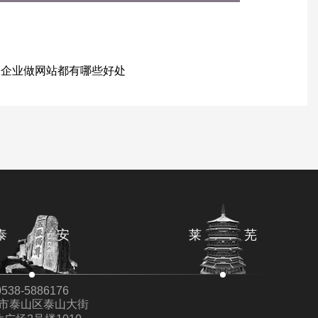
：
企业做网站都有哪些好处
泰 安
莱 芜
0538-5886176
市泰山区泰山大街