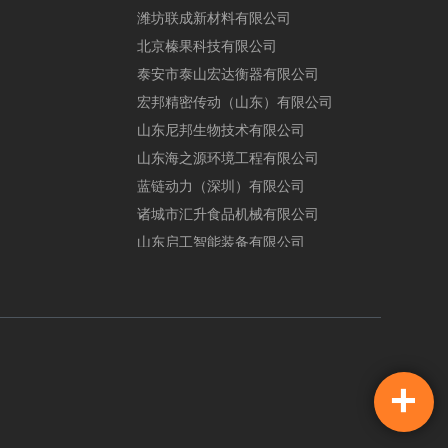
潍
坊
联
成
新
材
料
有
限
公
司
北
京
榛
果
科
技
有
限
公
司
泰
安
市
泰
山
宏
达
衡
器
有
限
公
司
宏
邦
精
密
传
动
（
山
东
）
有
限
公
司
山
东
尼
邦
生
物
技
术
有
限
公
司
山
东
海
之
源
环
境
工
程
有
限
公
司
蓝
链
动
力
（
深
圳
）
有
限
公
司
诸
城
市
汇
升
食
品
机
械
有
限
公
司
山
东
启
工
智
能
装
备
有
限
公
司
+
在线咨询
手机站
免费通话
网站诊断
客户反馈
返回头部