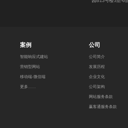
园B13号楼5层-6
案例
公司
智
能
响
应
式
建
站
公
司
简
介
营
销
型
网
站
发
展
历
程
移
动
端
-
微
信
端
企
业
文
化
更
多
…
…
公
司
架
构
网
站
服
务
条
款
赢
客
通
服
务
条
款