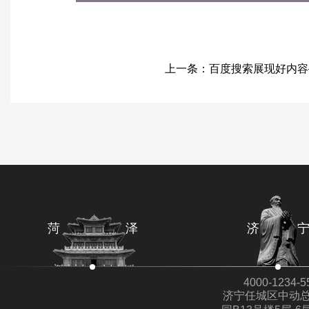
上一条：
百度搜索展现好内容
菏 泽
济 
4000-1234-5
济宁任城区中动