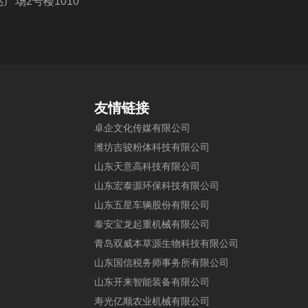
广场2号楼1010
友情链接
卓
企
文
化
传
媒
有
限
公
司
潍
坊
吉
骏
粉
体
科
技
有
限
公
司
山
东
天
意
高
科
技
有
限
公
司
山
东
宏
泰
源
环
保
科
技
有
限
公
司
山
东
五
星
车
辆
股
份
有
限
公
司
泰
安
宝
龙
起
重
机
械
有
限
公
司
青
岛
双
威
本
草
源
生
物
科
技
有
限
公
司
山
东
国
信
税
务
师
事
务
所
有
限
公
司
山
东
开
来
智
能
装
备
有
限
公
司
寿
光
亿
顺
农
业
机
械
有
限
公
司