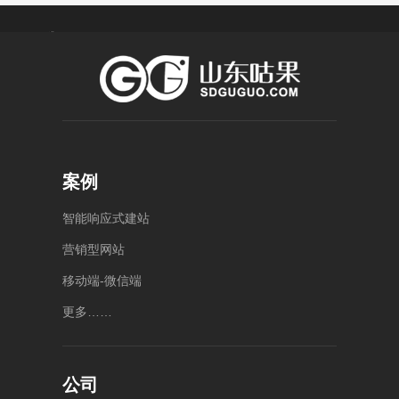
菏 泽
济 宁
潍 坊
泰 安
莱 芜
4000-
0538-
400-
1234-
5886176
056-
8123
泰安
55
案例
济宁
山东
市泰
任城
省潍
山区
区中
坊市
智
能
响
应
式
建
站
泰山
动总
奎文
大街
营
销
型
网
站
部公
区健
万达
康东
园
广场
移
动
端
-
微
信
端
B13
街
2号
号楼
10006
楼
更
多
…
…
号中
5
1010
层-6
动大
层整
厦A
层
座4
楼
公司