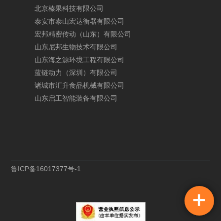
北
京
榛
果
科
技
有
限
公
司
泰
安
市
泰
山
宏
达
衡
器
有
限
公
司
宏
邦
精
密
传
动
（
山
东
）
有
限
公
司
山
东
尼
邦
生
物
技
术
有
限
公
司
山
东
海
之
源
环
境
工
程
有
限
公
司
蓝
链
动
力
（
深
圳
）
有
限
公
司
诸
城
市
汇
升
食
品
机
械
有
限
公
司
山
东
启
工
智
能
装
备
有
限
公
司
鲁
I
C
P
备
1
6
0
1
7
3
7
7
号
-
1
+
手机站
在线咨询
免费通话
网站诊断
客户反馈
返回头部