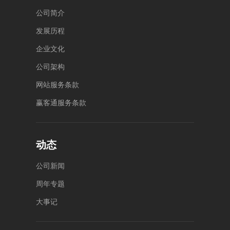
公
司
简
介
发
展
历
程
企
业
文
化
公
司
架
构
网
站
服
务
条
款
赢
客
通
服
务
条
款
动态
公
司
新
闻
周
年
专
题
大
事
记