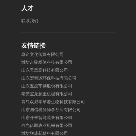
人才
联
系
我
们
友情链接
卓
企
文
化
传
媒
有
限
公
司
潍
坊
吉
骏
粉
体
科
技
有
限
公
司
山
东
天
意
高
科
技
有
限
公
司
山
东
宏
泰
源
环
保
科
技
有
限
公
司
山
东
五
星
车
辆
股
份
有
限
公
司
泰
安
宝
龙
起
重
机
械
有
限
公
司
青
岛
双
威
本
草
源
生
物
科
技
有
限
公
司
山
东
国
信
税
务
师
事
务
所
有
限
公
司
山
东
开
来
智
能
装
备
有
限
公
司
寿
光
亿
顺
农
业
机
械
有
限
公
司
潍
坊
联
成
新
材
料
有
限
公
司